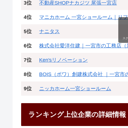
3位
不動産SHOPナカジツ 尾張一宮店
4位
マニカホーム 一宮ショールーム｜リ
5位
ナニタス
ス
6位
株式会社愛洋住建｜一宮市の工務店（
7位
Ken'sリノベーション
8位
BOIS（ボワ）創建株式会社 ｜一宮
9位
ニッカホーム一宮ショールーム
ランキング上位企業の詳細情報