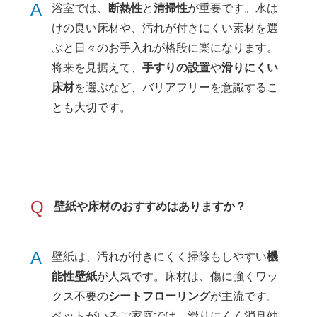
A
浴室では、
断熱性
と
清掃性
が重要です。水は
けの良い床材や、汚れが付きにくい素材を選
ぶと日々のお手入れが格段に楽になります。
将来を見据えて、
手すりの設置
や
滑りにくい
床材
を選ぶなど、バリアフリーを意識するこ
とも大切です。
Q
壁紙や床材のおすすめはありますか？
A
壁紙は、汚れが付きにくく掃除もしやすい
機
能性壁紙
が人気です。床材は、傷に強くワッ
クス不要の
シートフローリング
が主流です。
ペットがいるご家庭では、滑りにくく消臭効