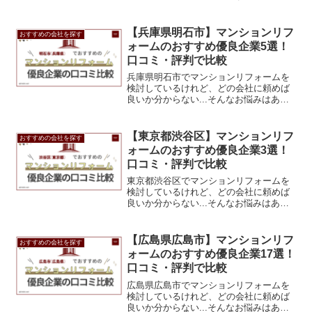
して人気が高く、注文住宅を建てる方に
とっても理想的な環境です。 本記事で
は、熊谷市で信頼できる工務店・ハウス
【兵庫県明石市】マンションリフ
おすすめの会社を探す
メーカー50選をご紹介...
ォームのおすすめ優良企業5選！
口コミ・評判で比較
兵庫県明石市でマンションリフォームを
検討しているけれど、どの会社に頼めば
良いか分からない...そんなお悩みはあり
ませんか？この記事では、Googleマップ
の口コミで特に評価の高い、兵庫県明石
市エリアのおすすめリフォーム会社を5
【東京都渋谷区】マンションリフ
おすすめの会社を探す
社、厳選してご...
ォームのおすすめ優良企業3選！
口コミ・評判で比較
東京都渋谷区でマンションリフォームを
検討しているけれど、どの会社に頼めば
良いか分からない...そんなお悩みはあり
ませんか？この記事では、Googleマップ
の口コミで特に評価の高い、東京都渋谷
区エリアのおすすめリフォーム会社を3
【広島県広島市】マンションリフ
おすすめの会社を探す
社、厳選してご...
ォームのおすすめ優良企業17選！
口コミ・評判で比較
広島県広島市でマンションリフォームを
検討しているけれど、どの会社に頼めば
良いか分からない...そんなお悩みはあり