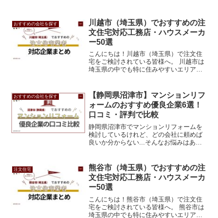
川越市（埼玉県）でおすすめの注
おすすめの会社を探す
文住宅対応工務店・ハウスメーカ
ー50選
こんにちは！川越市（埼玉県）で注文住
宅をご検討されている皆様へ。 川越市は
埼玉県の中でも特に住みやすいエリアと
して人気が高く、注文住宅を建てる方に
とっても理想的な環境です。 本記事で
は、川越市で信頼できる工務店・ハウス
【静岡県沼津市】マンションリフ
おすすめの会社を探す
メーカー50選をご紹介...
ォームのおすすめ優良企業6選！
口コミ・評判で比較
静岡県沼津市でマンションリフォームを
検討しているけれど、どの会社に頼めば
良いか分からない...そんなお悩みはあり
ませんか？この記事では、Googleマップ
の口コミで特に評価の高い、静岡県沼津
市エリアのおすすめリフォーム会社を6
熊谷市（埼玉県）でおすすめの注
注文住宅
社、厳選してご...
文住宅対応工務店・ハウスメーカ
ー50選
こんにちは！熊谷市（埼玉県）で注文住
宅をご検討されている皆様へ。 熊谷市は
埼玉県の中でも特に住みやすいエリアと