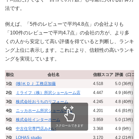
法です。
例えば、「5件のレビューで平均4.8点」の会社よりも
「100件のレビューで平均4.7点」の会社の方が、より多
くの人から安定して高い評価を得ていると判断し、ランキ
ング上位に表示します。これにより、信頼性の高いランキ
ングを実現しています。
順位
会社名
信頼スコア
評価（口コ
1位
(株)ＫＤＪ 工務店加藤
4.518
5.0 (36件)
2位
ミライフ（株）所沢ショールーム店
4.447
4.9 (46件)
3位
株式会社おうちのリフォーム
4.245
4.8 (40件)
4位
ニッカホーム所沢ショールーム
4.201
4.6 (81件)
5位
株式会社インターホーム
3.859
5.0 (13件)
スクロールできます
6位
中古住宅専門店みわい
3.368
4.9 (9件)
7位
LOHAS studio
3.170
4.2 (21件)