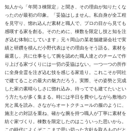
知人から「年間３棟限定」と聞き、その理由が知りたくな
ったのが最初の印象。「妥協はしません。私自身が全工程
を見守り、惚れ込んだ素材と職人で、プロの目から見ても
感嘆する家を創る。そのために、棟数を限定し技と知を注
ぎ込む体制にしています」元々岡山の某老舗建築会社で実
績と研鑽を積んだ小野代表はその理由をそう語る。素材を
厳選し、共に仕事をして腕を認めた職人達とのチームで作
り上げる家づくりには一切の妥協はない。一つ一つの所作
に全身全霊を注ぎ込む技を感じる家造り。これこそが同社
で建てることの最大の魅力だろう。実際、その姿勢と完成
した家の素晴らしさに惚れ込み、待ってでも建てたいとい
う方たちが多く集まる。時には半日を費やしながら敷地の
光と風を読み、さながらオートクチュールの服のように、
施主との対話を重ね、確かな腕を持つ職人が丁寧に素材を
紡ぐ家づくり。棟数を限定したのはこういった思いから。
この時代によくぞここまで思い切った方針を取るものだと