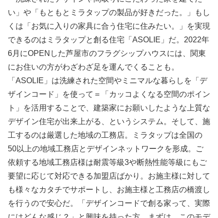
い」や「もともとミラタップの製品が好きだった。」もし
くは「お気に入りの家具に合う住宅に住みたい。」を実現
できるのはミラタップと創る住宅「ASOLIE」だ。2022年
6月にOPENした芦屋市のフラグシップハウスには、関東
にお住いの方がわざわざ足を運んでくることも。
「ASOLIE」は洗練された空間やミニマルな暮らしを「デ
ザインコード」を使って＝「カッコよくなる空間のポイン
ト」を活用することで、建築家にお願いしたような上質な
デザイン住宅が出来上がる、というシステム。そして、施
工するのは厳選した地域の工務店。ミラタップは全国の
50以上の地域工務店とデザインネットワークを形成。ご
依頼する地域工務店様は耐震等級3や断熱性能等級にもご
要望に応じて対応できる加盟店ばかり。お施主様に対して
も様々なカタチでサポートし、お施主様と工務店の橋渡し
を行うので安心だ。「デザインコードで創る家って、実際
にはどんな感じ？」と興味を持った方。まずは、このモデ