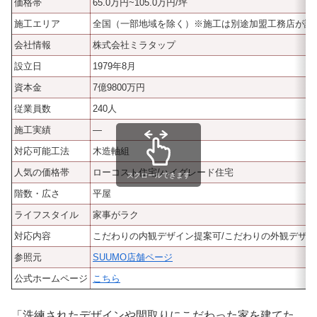
価格帯
65.0万円~105.0万円/坪
施工エリア
全国（一部地域を除く）※施工は別途加盟工務店が請
会社情報
株式会社ミラタップ
設立日
1979年8月
資本金
7億9800万円
従業員数
240人
施工実績
―
対応可能工法
木造軸組
人気の価格帯
ローコスト住宅/ハイグレード住宅
スクロールできます
階数・広さ
平屋
ライフスタイル
家事がラク
対応内容
こだわりの内観デザイン提案可/こだわりの外観デザ
参照元
SUUMO店舗ページ
公式ホームページ
こちら
「洗練されたデザインや間取りにこだわった家を建てた