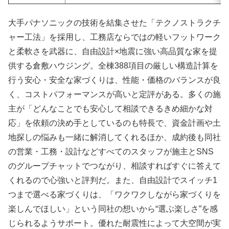
大手パナソニックの技術を結集させた「テクノストラクチ
ャー工法」を採用し、工務店ならではの軽いフットワーク
と柔軟さを武器に、自由設計×地震に強い高品質な家を提
供する倉敷ハウジング。全棟388項目の厳しい構造計算を
行う安心・安全な家づくりは、性能・価格のバランスが良
く、コストパフォーマンスが高いと定評がある。多くの施
主が「どんなことでも安心して相談できるきめ細かな対
応」を依頼の決め手としているのも特長で、資金計画や土
地探しの悩みも一緒に解消してくれるほか、成約後も同社
の営業・工務・設計などすべてのスタッフが施主とSNS
のグループチャットでつながり、相談すればすぐに答えて
くれるので心強いと評判だ。また、自由設計でスイッチ1
つまで選べる家づくりは、「ワクワクしながら家づくりを
楽しんでほしい」という同社の想いから“選ぶ楽しさ”を感
じられるようサポート。優れた耐震性によって大空間が実