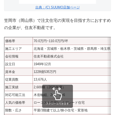
出典：(C) SUUMO店舗ページ
笠岡市（岡山県）で注文住宅の実現を目指す方におすすめ
の企業が、住友不動産です。
価格帯
70.0万円~110.0万円/坪
施工エリア
北海道・宮城県・栃木県・茨城県・群馬県・埼玉県・
会社情報
住友不動産株式会社
設立日
1949年12月
資本金
1228億535万円
従業員数
13,676人
施工実績
2,600棟（2021年度）
対応可能工法
木造軸組、2×4、2×6
人気の価格帯
ローコスト住宅/ハイグレード住宅
スクロールできます
階数・広さ
平屋/3階建て以上/狭小住宅・変形地