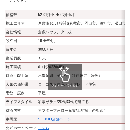
価格帯
52.9万円~75.9万円/坪
施工エリア
倉敷市および近郊(倉敷市、岡山市、総社市、浅口市、
会社情報
倉敷ハウジング（株）
設立日
1976年4月
資本金
3000万円
従業員数
31人
施工実績
61棟(2023年度)
対応可能工法
木造軸組、その他（独自認定工法等）
人気の価格帯
ローコスト住宅/ハイグレード住宅
スクロールできます
階数・広さ
平屋
ライフスタイル
家事がラク/20代30代で建てる
対応内容
アフターフォロー充実/土地探しの相談可
参照元
SUUMO店舗ページ
公式ホームページ
こちら