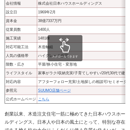
会社情報
株式会社日本ハウスホールディングス
設立日
1969年2月
資本金
38億7337万円
従業員数
1400人
施工実績
1481棟
対応可能工法
木造軸組
人気の価格帯
ハイグレード住宅
スクロールできます
階数・広さ
平屋/狭小住宅・変形地
ライフスタイル
家事がラク/収納充実/子育てしやすい/20代30代で
対応内容
アフターフォロー充実/土地探しの相談可/セミオーダ
参照元
SUUMO店舗ページ
公式ホームページ
こちら
創業以来、木造注文住宅一筋に極めてきた日本ハウスホー
ルディングス。日本人や日本の風土にとって、特別な存在