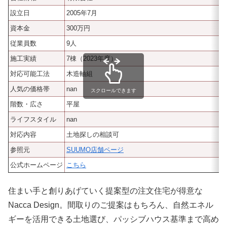
設立日
2005年7月
資本金
300万円
従業員数
9人
施工実績
7棟（2023年度）
対応可能工法
木造軸組
人気の価格帯
nan
スクロールできます
階数・広さ
平屋
ライフスタイル
nan
対応内容
土地探しの相談可
参照元
SUUMO店舗ページ
公式ホームページ
こちら
住まい手と創りあげていく提案型の注文住宅が得意な
Nacca Design。間取りのご提案はもちろん、自然エネル
ギーを活用できる土地選び、パッシブハウス基準まで高め