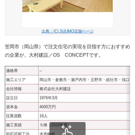
出典：(C) SUUMO店舗ページ
笠岡市（岡山県）で注文住宅の実現を目指す方におすすめ
の企業が、大村建設／OS CONCEPTです。
価格帯
–
施工エリア
岡山市・倉敷市・瀬戸内市・玉野市・総社市・浅口市
会社情報
株式会社大村建設
設立日
1976年3月
資本金
4000万円
従業員数
18人
施工実績
５棟（2023年度）
対応可能工法
木造軸組