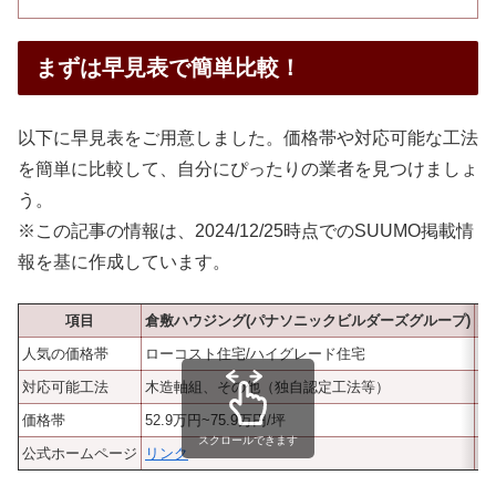
まずは早見表で簡単比較！
以下に早見表をご用意しました。価格帯や対応可能な工法
を簡単に比較して、自分にぴったりの業者を見つけましょ
う。
※この記事の情報は、2024/12/25時点でのSUUMO掲載情
報を基に作成しています。
項目
倉敷ハウジング(パナソニックビルダーズグループ)
大
人気の価格帯
ローコスト住宅/ハイグレード住宅
na
対応可能工法
木造軸組、その他（独自認定工法等）
木
価格帯
52.9万円~75.9万円/坪
–
スクロールできます
公式ホームページ
リンク
リ