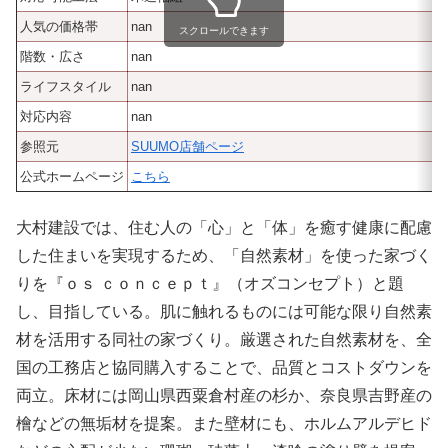
人気の価格帯
nan
スクロールできます
階数・広さ
nan
ライフスタイル
nan
対応内容
nan
参照元
SUUMO店舗ページ
公式ホームページ
こちら
大村建設では、住む人の「心」と「体」を癒す健康に配慮
した住まいを実現するため、「自然素材」を使った家づく
りを『ｏｓ ｃｏｎｃｅｐｔ』（オズコンセプト）と題
し、目指している。肌に触れるものには可能な限り自然素
材を活用する同社の家づくり。厳選された自然素材を、全
国の工務店と協同購入することで、品質とコストダウンを
両立。床材には岡山県西粟倉村産の杉か、奈良県吉野産の
檜などの無垢材を提案。また壁材にも、ホルムアルデヒド