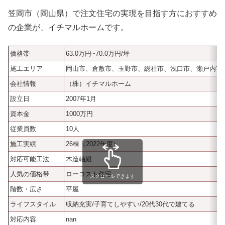
笠岡市（岡山県）で注文住宅の実現を目指す方におすすめ
の企業が、イチマルホームです。
価格帯
63.0万円~70.0万円/坪
施工エリア
岡山市、倉敷市、玉野市、総社市、浅口市、瀬戸内市
会社情報
（株）イチマルホーム
設立日
2007年1月
資本金
1000万円
従業員数
10人
施工実績
26棟（2022年度）
対応可能工法
木造軸組
人気の価格帯
ローコスト住宅
スクロールできます
階数・広さ
平屋
ライフスタイル
収納充実/子育てしやすい/20代30代で建てる
対応内容
nan