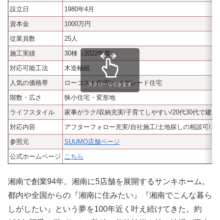
設立日
1980年4月
資本金
1000万円
従業員数
25人
施工実績
30棟（2022年度）
対応可能工法
木造軸組
人気の価格帯
ローコスト住宅/ハイグレード住宅
スクロールできます
階数・広さ
狭小住宅・変形地
ライフスタイル
家事がラク/収納充実/子育てしやすい/20代30代で建
対応内容
アフターフォロー充実/自社施工/土地探しの相談可/
参照元
SUUMO店舗ページ
公式ホームページ
こちら
湘南で創業94年。湘南に5店舗を展開するサンキホーム。
都内や全国からの『湘南に住みたい』『湘南でこんな暮ら
しがしたい』という夢を100年近く叶え続けてきた。約