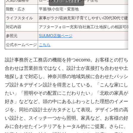
人気の価格帯
ローコスト住宅/ハイグレード住宅
スクロールできます
階数・広さ
平屋/狭小住宅・変形地
ライフスタイル
家事がラク/収納充実/子育てしやすい/20代30代で建
対応内容
アフターフォロー充実/自社施工/土地探しの相談可/
参照元
SUUMO店舗ページ
公式ホームページ
こちら
設計事務所と工務店の機能を持つecomo。お客様との打ち
合わせは営業担当ではなく、設計士が直接打ち合わせや土
地探しまで対応し、神奈川県の地域気候に合わせたパッシ
ブ設計＆デザイン設計を得意としている。「こんな家にし
たい」「照明やその配置にこだわりたい」「北欧の家具が
好き」などなど、頭の中にあるふわっとした理想のイメー
ジを、同社の設計士がカタチとして表現。デザイン性の高
い設計と、スイッチ一つから照明、家具など、お客様の好
みに合わせたインテリアをトータル的にご提案。さらに、