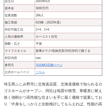
設立日
2003年6月
資本金
3000万円
従業員数
266人
施工実績
623棟（2022年度）
対応可能工法
2×4、2×6
人気の価格帯
ローコスト住宅
階数・広さ
平屋
ライフスタイル
家事がラク/収納充実/20代30代で建てる
対応内容
nan
参照元
SUUMO店舗ページ
公式ホームページ
こちら
埼玉県ふじみ野市に北海道品質、北海道価格で知られるロ
ゴスホームがオープン。同社は地震や積雪、寒暖差に耐え
抜く強靭かつ高性能な住まいを手に届く価格で提案してお
り「中身をしっかりと比較検討してもらえれば、性能の高