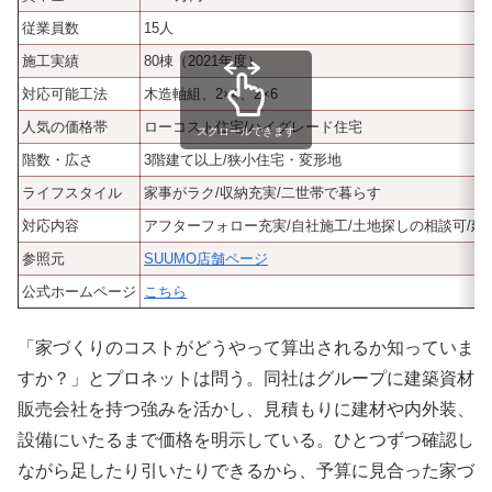
従業員数
15人
施工実績
80棟（2021年度）
対応可能工法
木造軸組、2×4、2×6
人気の価格帯
ローコスト住宅/ハイグレード住宅
スクロールできます
階数・広さ
3階建て以上/狭小住宅・変形地
ライフスタイル
家事がラク/収納充実/二世帯で暮らす
対応内容
アフターフォロー充実/自社施工/土地探しの相談可/
参照元
SUUMO店舗ページ
公式ホームページ
こちら
「家づくりのコストがどうやって算出されるか知っていま
すか？」とプロネットは問う。同社はグループに建築資材
販売会社を持つ強みを活かし、見積もりに建材や内外装、
設備にいたるまで価格を明示している。ひとつずつ確認し
ながら足したり引いたりできるから、予算に見合った家づ