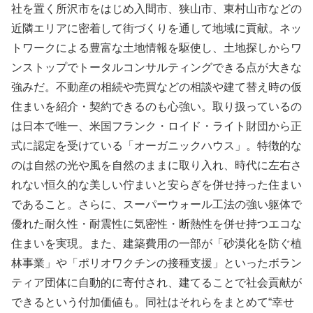
社を置く所沢市をはじめ入間市、狭山市、東村山市などの
近隣エリアに密着して街づくりを通して地域に貢献。ネッ
トワークによる豊富な土地情報を駆使し、土地探しからワ
ンストップでトータルコンサルティングできる点が大きな
強みだ。不動産の相続や売買などの相談や建て替え時の仮
住まいを紹介・契約できるのも心強い。取り扱っているの
は日本で唯一、米国フランク・ロイド・ライト財団から正
式に認定を受けている「オーガニックハウス」。特徴的な
のは自然の光や風を自然のままに取り入れ、時代に左右さ
れない恒久的な美しい佇まいと安らぎを併せ持った住まい
であること。さらに、スーパーウォール工法の強い躯体で
優れた耐久性・耐震性に気密性・断熱性を併せ持つエコな
住まいを実現。また、建築費用の一部が「砂漠化を防ぐ植
林事業」や「ポリオワクチンの接種支援」といったボラン
ティア団体に自動的に寄付され、建てることで社会貢献が
できるという付加価値も。同社はそれらをまとめて“幸せ