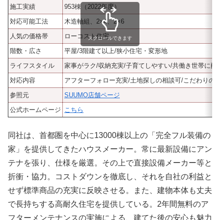
施工実績
953棟（2022年度）
対応可能工法
木造軸組、2×4、2×6
人気の価格帯
ローコスト住宅
スクロールできます
階数・広さ
平屋/3階建て以上/狭小住宅・変形地
ライフスタイル
家事がラク/収納充実/子育てしやすい/共働き世帯に配慮
対応内容
アフターフォロー充実/土地探しの相談可/こだわりの
参照元
SUUMO店舗ページ
公式ホームページ
こちら
同社は、首都圏を中心に13000棟以上の「完全フル装備の
家」を提供してきたハウスメーカー。常に最新設備にアン
テナを張り、仕様を厳選。その上で直接設備メーカー等と
折衝・協力。コストダウンを徹底し、それを自社の利益と
せず標準商品の充実に反映させる。また、建物本体も丈夫
で長持ちする高耐久住宅を提供している。2年間無料のア
フターメンテナンスの実施による、建てた後の安心も魅力