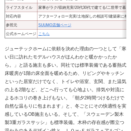
ライフスタイル
家事がラク/収納充実/20代30代で建てる/二世帯で暮ら
対応内容
アフターフォロー充実/土地探しの相談可/建築家に相
参照元
SUUMO店舗ページ
公式ホームページ
こちら
ジューテックホームに依頼を決めた理由の一つとして「寒
い日に訪れたモデルハウスがほんわかと暖かかったか
ら。」と語る施主も多い。同社では標準装備である蓄熱式
床暖房が1階の床全面を暖めるため、リビングやキッチン
といった居室だけでなく、トイレや浴室、玄関、また温気
の上る2階など、どこへ行っても心地よい。排気や対流に
よるホコリの巻き上げもない。「朝夕2時間つけるだけで
自然な温もりに包まれます」と、冬ごとにその快適性を実
感しているOB施主もいる。そして、「スウェーデン製木
製3重ガラスサッシ」も標準装備。木枠の存在感が際立つ
温かみのあるデザイン性と、ＬＯｗ-Ｅガラス＋アルゴン