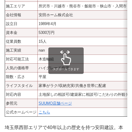
施工エリア
所沢市・川越市・熊谷市・飯能市・狭山市・入間市・
会社情報
安田ホーム株式会社
設立日
1989年4月
資本金
5300万円
従業員数
15人
施工実績
nan
対応可能工法
木造軸組
人気の価格帯
ハイグレード住宅
スクロールできます
階数・広さ
平屋
ライフスタイル
家事がラク/収納充実/共働き世帯に配慮
対応内容
土地探しの相談可/建築家に相談可/こだわりの外観デ
参照元
SUUMO店舗ページ
公式ホームページ
こちら
埼玉県西部エリアで40年以上の歴史を持つ安田建設。本