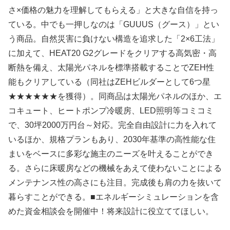
さ×価格の魅力を理解してもらえる」と大きな自信を持っ
ている。中でも一押しなのは「GUUUS（グース）」とい
う商品。自然災害に負けない構造を追求した「2×6工法」
に加えて、HEAT20 G2グレードをクリアする高気密・高
断熱を備え、太陽光パネルを標準搭載することでZEH性
能もクリアしている（同社はZEHビルダーとして6つ星
★★★★★★を獲得）。同商品は太陽光パネルのほか、エ
コキュート、ヒートポンプ冷暖房、LED照明等コミコミ
で、30坪2000万円台～対応。完全自由設計に力を入れて
いるほか、規格プランもあり、2030年基準の高性能な住
まいをベースに多彩な施主のニーズを叶えることができ
る。さらに床暖房などの機械をあえて使わないことによる
メンテナンス性の高さにも注目。完成後も肩の力を抜いて
暮らすことができる。■エネルギーシミュレーションを含
めた資金相談会を開催中！将来設計に役立ててほしい。