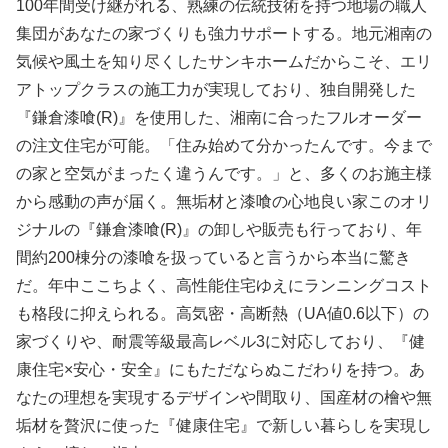
100年間受け継がれる、熟練の伝統技術を持つ地場の職人
集団があなたの家づくりも強力サポートする。地元湘南の
気候や風土を知り尽くしたサンキホームだからこそ、エリ
アトップクラスの施工力が実現しており、独自開発した
『鎌倉漆喰(R)』を使用した、湘南に合ったフルオーダー
の注文住宅が可能。「住み始めて分かったんです。今まで
の家と空気がまったく違うんです。」と、多くのお施主様
から感動の声が届く。無垢材と漆喰の心地良い家このオリ
ジナルの『鎌倉漆喰(R)』の卸しや販売も行っており、年
間約200棟分の漆喰を扱っていると言うから本当に驚き
だ。年中ここちよく、高性能住宅ゆえにランニングコスト
も格段に抑えられる。高気密・高断熱（UA値0.6以下）の
家づくりや、耐震等級最高レベル3に対応しており、『健
康住宅×安心・安全』にもただならぬこだわりを持つ。あ
なたの理想を実現するデザインや間取り、国産材の檜や無
垢材を贅沢に使った『健康住宅』で新しい暮らしを実現し