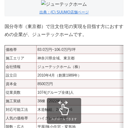
出典：(C) SUUMO店舗ページ
国分寺市（東京都）で注文住宅の実現を目指す方におすす
めの企業が、ジューテックホームです。
価格帯
83.0万円~106.0万円/坪
施工エリア
神奈川県全域、東京都
会社情報
ジューテックホーム（株）
設立日
2010年4月（創業1989年）
資本金
8500万円
従業員数
1074(グループ全体)人
施工実績
38棟（2022年）
対応可能工法
木造軸組、2×4、2×6
人気の価格帯
ハイグレード住宅
スクロールできます
階数・広さ
平屋/狭小住宅・変形地