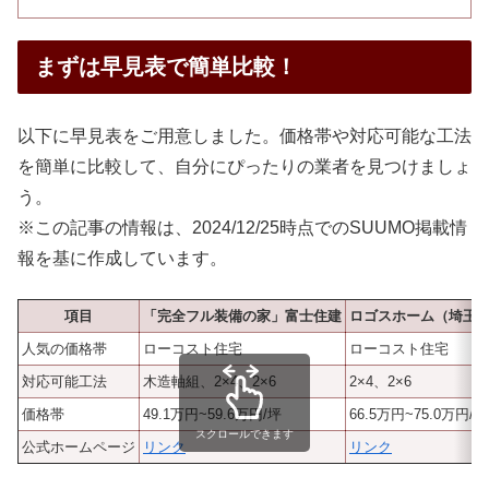
まずは早見表で簡単比較！
以下に早見表をご用意しました。価格帯や対応可能な工法
を簡単に比較して、自分にぴったりの業者を見つけましょ
う。
※この記事の情報は、2024/12/25時点でのSUUMO掲載情
報を基に作成しています。
項目
「完全フル装備の家」富士住建
ロゴスホーム（埼玉
人気の価格帯
ローコスト住宅
ローコスト住宅
対応可能工法
木造軸組、2×4、2×6
2×4、2×6
価格帯
49.1万円~59.6万円/坪
66.5万円~75.0万円/坪
スクロールできます
公式ホームページ
リンク
リンク