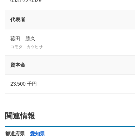
0531-22-0529
代表者
菰田 勝久
コモダ カツヒサ
資本金
23,500 千円
関連情報
都道府県
愛知県