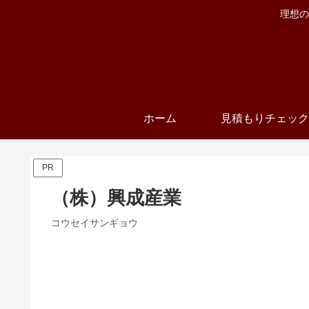
理想の
ホーム
見積もりチェック
PR
（株）興成産業
コウセイサンギョウ